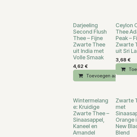
Darjeeling
Ceylon 
Second Flush
Thee Ad
Thee – Fijne
Peak – F
Zwarte Thee
Zwarte 
uit India met
uit Sri L
Volle Smaak
3,68
€
4,62
€
Toe
Toevoegen aan winkelm
Wintermelang
Zwarte 
e: Kruidige
met
Zwarte Thee –
Sinaasap
Sinaasappel,
Orange i
Kaneel en
New Bla
Amandel
Blend