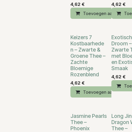
4,62
€
4,62
€
Toevoegen aan winkelm
Toe
Keizers 7
Exotisc
Kostbaarhede
Droom –
n – Zwarte &
Zwarte 
Groene Thee –
met Blo
Zachte
en Exoti
Bloemige
Smaak
Rozenblend
4,62
€
4,62
€
Toe
Toevoegen aan winkelm
Jasmine Pearls
Long Ji
Thee –
Dragon 
Phoenix
Thee –