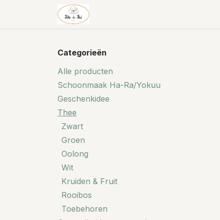
Overslaan naar inhoud
Theehuis & thee
Shop
Categorieën
Alle producten
Schoonmaak Ha-Ra/Yokuu
Geschenkidee
Thee
Zwart
Groen
Oolong
Wit
Kruiden & Fruit
Rooibos
Toebehoren