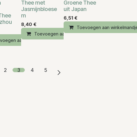
m
Thee met
Groene Thee
Jasmijnbloese
uit Japan
Thee
m
6,51
€
gzhou
8,40
€
Toevoegen aan winkelmandj
Toevoegen aan winkelmandje
andje
voegen aan winkelmandje
2
3
4
5