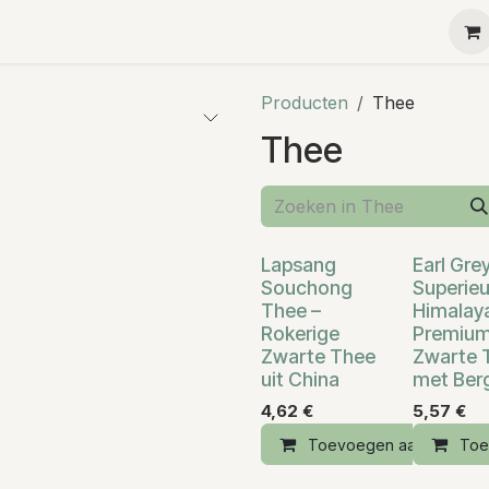
Ha-Ra
Menu
Contact
Teambuilding
Kleine g
Producten
Thee
Thee
Lapsang
Earl Gre
Souchong
Superieu
Thee –
Himalay
Rokerige
Premiu
Zwarte Thee
Zwarte 
uit China
met Ber
4,62
€
5,57
€
Toevoegen aan winkelm
Toe