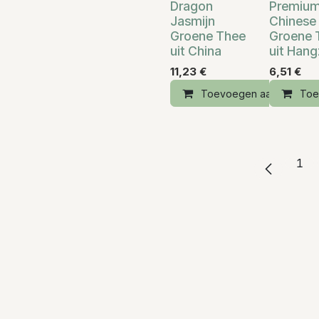
Dragon
Premiu
Jasmijn
Chinese
Groene Thee
Groene 
uit China
uit Han
11,23
€
6,51
€
Toevoegen aan winkelm
Toe
1