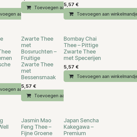
5,57
€
Toevoegen aan winkelmandje
andje
voegen aan winkelmandje
Toevoegen aan winkelmandj
he
Zwarte Thee
Bombay Chai
met
Thee – Pittige
Thee
Bosvruchten –
Zwarte Thee
emen
Fruitige
met Specerijen
sche
Zwarte Thee
5,57
€
met
Toevoegen aan winkelmandj
Bessensmaak
5,57
€
voegen aan winkelmandje
andje
Toevoegen aan winkelmandje
ng
Jasmin Mao
Japan Sencha
Well
Feng Thee –
Kakegawa –
Fijne Groene
Premium