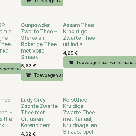
Toevoegen aan winkelmandje
OP
Gunpowder
Assam Thee –
am’s
Zwarte Thee –
Krachtige
ijne
Sterke en
Zwarte Thee
Thee
Rokerige Thee
uit India
anka
met Volle
4,25
€
Smaak
Toevoegen aan winkelmandj
5,57
€
voegen aan winkelmandje
andje
Toevoegen aan winkelmandje
Thee
Lady Grey –
Kerstthee –
Zachte Zwarte
Kruidige
pel –
Thee met
Zwarte Thee
s the
Citrus en
met Kaneel,
ck
Korenbloem
Kruidnagel en
Sinaasappel
4,62
€