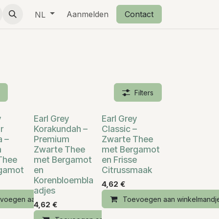
eschenkjes
Over ons
Aanmelden
Retourbeleid
Contact
NL
Filters
y
Earl Grey
Earl Grey
r
Korakundah –
Classic –
a –
Premium
Zwarte Thee
m
Zwarte Thee
met Bergamot
Thee
met Bergamot
en Frisse
gamot
en
Citrussmaak
Korenbloembla
4,62
€
adjes
andje
voegen aan winkelmandje
Toevoegen aan winkelmandj
4,62
€