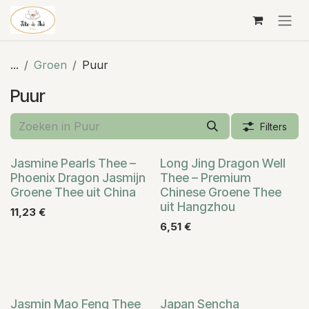
Overslaan naar inhoud
...
Groen
Puur
Puur
Filters
Jasmine Pearls Thee –
Long Jing Dragon Well
Phoenix Dragon Jasmijn
Thee – Premium
Groene Thee uit China
Chinese Groene Thee
uit Hangzhou
11,23
€
6,51
€
Jasmin Mao Feng Thee
Japan Sencha