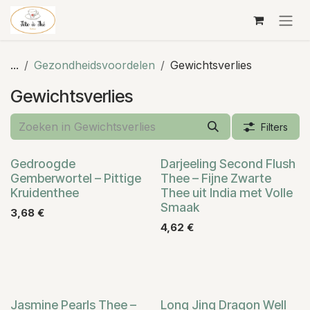
Overslaan naar inhoud
...
Gezondheidsvoordelen
Gewichtsverlies
Gewichtsverlies
Filters
Gedroogde
Darjeeling Second Flush
Gemberwortel – Pittige
Thee – Fijne Zwarte
Kruidenthee
Thee uit India met Volle
Smaak
3,68
€
4,62
€
Jasmine Pearls Thee –
Long Jing Dragon Well