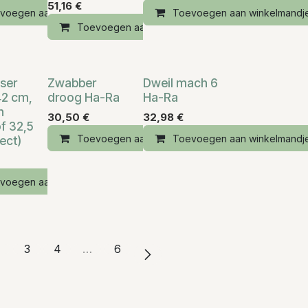
51,16
€
voegen aan winkelmandje
Toevoegen aan winkelmandj
andje
Toevoegen aan winkelmandje
ser
Zwabber
Dweil mach 6
42 cm,
droog Ha-Ra
Ha-Ra
n
30,50
€
32,98
€
f 32,5
andje
Toevoegen aan winkelmandje
Toevoegen aan winkelmandj
ect)
voegen aan winkelmandje
2
3
4
…
6