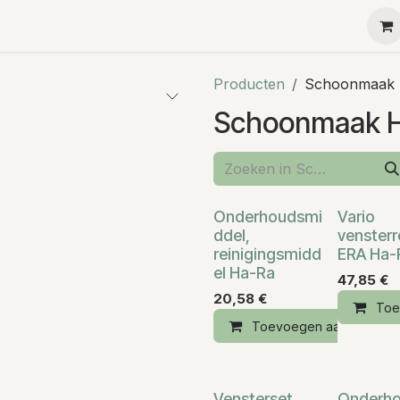
Ha-Ra
Menu
Contact
Teambuilding
Kleine g
Producten
Schoonmaak 
Schoonmaak H
Onderhoudsmi
Vario
ddel,
vensterr
reinigingsmidd
ERA Ha-
el Ha-Ra
47,85
€
20,58
€
Toe
Toevoegen aan winkelm
Vensterset
Onderh