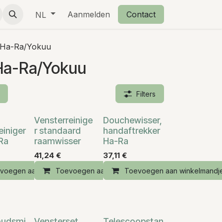
eschenkjes
Over ons
Aanmelden
Retourbeleid
Contact
NL
Ha-Ra/Yokuu
a-Ra/Yokuu
Filters
Vensterreinige
Douchewisser,
einiger
r standaard
handaftrekker
Ra
raamwisser
Ha-Ra
41,24
€
37,11
€
voegen aan winkelmandje
Toevoegen aan winkelmandje
Toevoegen aan winkelmandj
andje
oudsmi
Vensterset
Telescoopstan