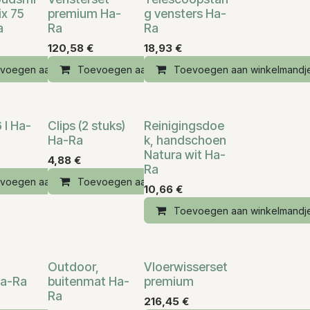
ix 75
premium Ha-
g vensters Ha-
a
Ra
Ra
120,58
€
18,93
€
andje
voegen aan winkelmandje
Toevoegen aan winkelmandje
Toevoegen aan winkelmandj
 l Ha-
Clips (2 stuks)
Reinigingsdoe
Ha-Ra
k, handschoen
Natura wit Ha-
4,88
€
Ra
voegen aan winkelmandje
Toevoegen aan winkelmandje
10,66
€
andje
Toevoegen aan winkelmandj
Tijdelijk
t
Outdoor,
Vloerwisserset
Ha-Ra
buitenmat Ha-
premium
Ra
216,45
€