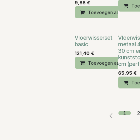
9,88
€
Toe
Toevoegen aan winkelm
Vloerwisserset
Vloerwis
basic
metaal 
30 cm e
121,40
€
kunststo
Toevoegen aan winkelm
cm (perf
65,95
€
Toe
1