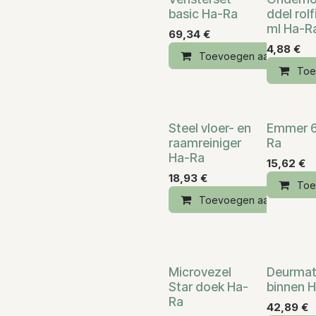
basic Ha-Ra
ddel rolf
ml Ha-R
69,34
€
4,88
€
Toevoegen aan winkelm
Toe
Steel vloer- en
Emmer 6
raamreiniger
Ra
Ha-Ra
15,62
€
18,93
€
Toe
Toevoegen aan winkelm
Microvezel
Deurma
Star doek Ha-
binnen 
Ra
42,89
€