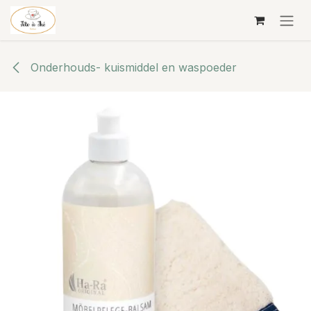
Overslaan naar inhoud
Onderhouds- kuismiddel en waspoeder