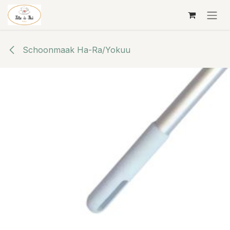
Overslaan naar inhoud
Schoonmaak Ha-Ra/Yokuu