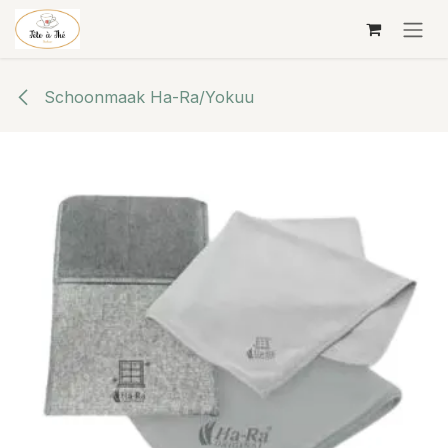
Overslaan naar inhoud
Schoonmaak Ha-Ra/Yokuu