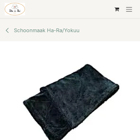
Overslaan naar inhoud
Schoonmaak Ha-Ra/Yokuu