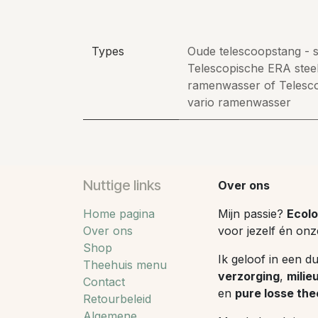
Types
Oude telescoopstang -
Telescopische ERA steel
ramenwasser
of
Telesc
vario ramenwasser
Nuttige links
Over ons
Home pagina
Mijn passie?
Ecolo
Over ons
voor jezelf én onz
Shop
Ik geloof in een d
Theehuis menu
verzorging
,
milie
Contact
en
pure losse the
Retourbeleid
Algemene