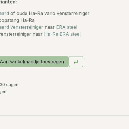
rianten:
aard
of oude Ha-Ra vario vensterreiniger
coopstang Ha-Ra
ard vensterreiniger
naar
ERA steel
ensterreiniger
naar
Ha-Ra ERA steel
Aan winkelmandje toevoegen
 30 dagen
gen