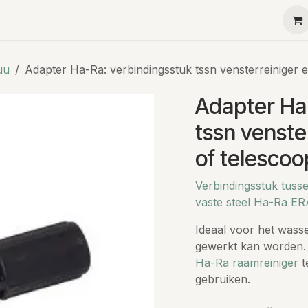
Ha-Ra
Menu
Contact
Teambuilding
Kleine g
uu
Adapter Ha-Ra: verbindingsstuk tssn vensterreiniger 
Adapter Ha
tssn venste
of telesco
Verbindingsstuk tusse
vaste steel Ha-Ra ER
Ideaal voor het wass
gewerkt kan worden. 
Ha-Ra raamreiniger
t
gebruiken.