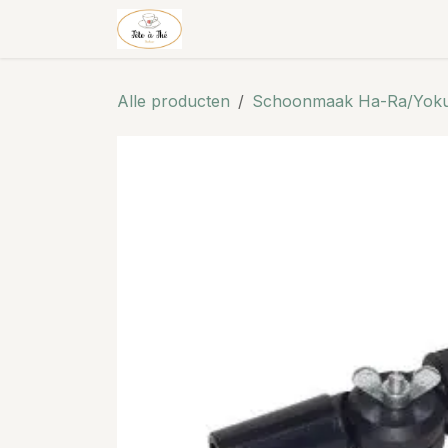
Overslaan naar inhoud
Theehuis & thee
Shop
Alle producten
Schoonmaak Ha-Ra/Yok