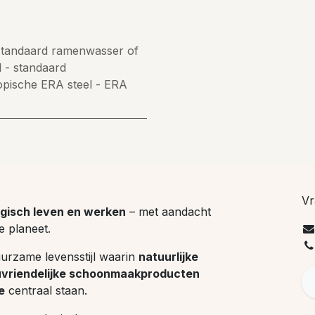
 standaard ramenwasser
of
 - standaard
opische ERA steel - ERA
Vr
gisch leven en werken
– met aandacht
e planeet.
uurzame levensstijl waarin
natuurlijke
uvriendelijke schoonmaakproducten
e
centraal staan.