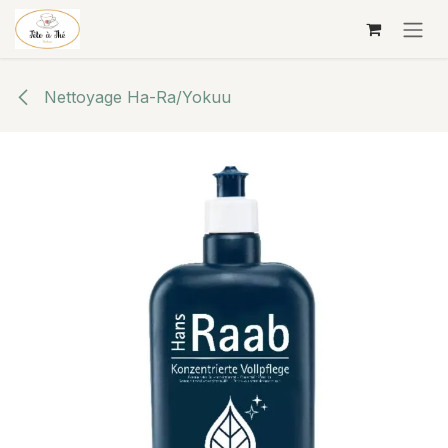
Se rendre au contenu
Nettoyage Ha-Ra/Yokuu