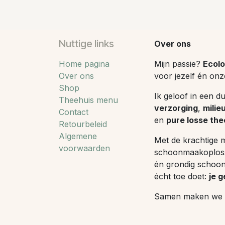
Nuttige links
Over ons
Home pagina
Mijn passie?
Ecolo
Over ons
voor jezelf én onz
Shop
Ik geloof in een d
Theehuis menu
verzorging
,
milie
Contact
en
pure losse the
Retourbeleid
Algemene
Met de krachtige 
voorwaarden
schoonmaakoplos
én grondig schoon 
écht toe doet:
je g
Samen maken we he