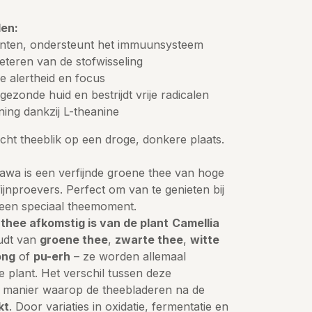
en:
danten, ondersteunt het immuunsysteem
beteren van de stofwisseling
e alertheid en focus
ezonde huid en bestrijdt vrije radicalen
ning dankzij L-theanine
cht theeblik op een droge, donkere plaats.
wa is een verfijnde groene thee van hoge
 fijnproevers. Perfect om van te genieten bij
 een speciaal theemoment.
 thee afkomstig is van de plant
Camellia
oudt van
groene thee
,
zwarte thee
,
witte
ong
of
pu-erh
– ze worden allemaal
 plant. Het verschil tussen deze
e manier waarop de theebladeren na de
kt
. Door variaties in oxidatie, fermentatie en