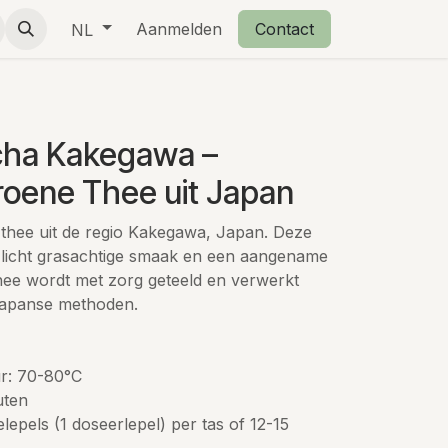
eschenkjes
Over ons
Aanmelden
Retourbeleid
Contact
NL
cha Kakegawa –
oene Thee uit Japan
thee uit de regio Kakegawa, Japan. Deze
, licht grasachtige smaak en een aangename
ee wordt met zorg geteeld en verwerkt
 Japanse methoden.
r: 70-80°C
uten
elepels (1 doseerlepel) per tas of 12-15