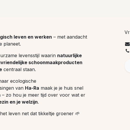
Vr
gisch leven en werken
– met aandacht
e planeet.
uurzame levensstijl waarin
natuurlijke
uvriendelijke schoonmaakproducten
e
centraal staan.
maar ecologische
singen van
Ha-Ra
maak je je huis snel
– zo hou je meer tijd over voor wat er
ezin en je welzijn
.
t leven net dat tikkeltje groener 🌱