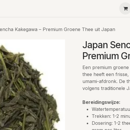
Ha-Ra
Menu
Contact
Teambuilding
Kleine g
encha Kakegawa – Premium Groene Thee uit Japan
Japan Sen
Premium Gr
Een premium groene 
thee heeft een frisse
umami-afdronk. De th
volgens traditionele
Bereidingswijze:
Watertemperatuu
Trekken: 1-2 min
Dosering: 1-2 the