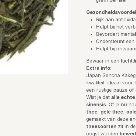
gram per liter
Gezondheidsvoordel
Rijk aan antioxi
Helpt bij het ver
Bevordert mental
Ondersteunt een g
Helpt bij ontspan
Bewaar in een luchtdi
Extra info:
Japan Sencha Kakega
kwaliteit, ideaal voor
een rustige pauze of
Wist je dat
alle echte
sinensis
. Of je nu h
thee
,
gele thee
,
ool
gemaakt van deze ene
theesoorten
zit in d
oogst worden
bewer