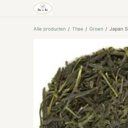
Overslaan naar inhoud
Theehuis & thee
Shop
Alle producten
Thee
Groen
Japan S