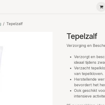
Ha-Ra
Menu
Contact
Teambuilding
Kleine g
g
Tepelzalf
Tepelzalf
Verzorging en Besch
Verzorgt en besc
ideaal tijdens z
Verzacht tepelkl
van tepelkloven.
Herstellende werk
bevordert het her
Ook geschikt voo
intensieve activi