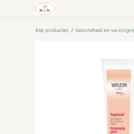
Overslaan naar inhoud
Theehuis & thee
Shop
Alle producten
Gezondheid en verzorgin