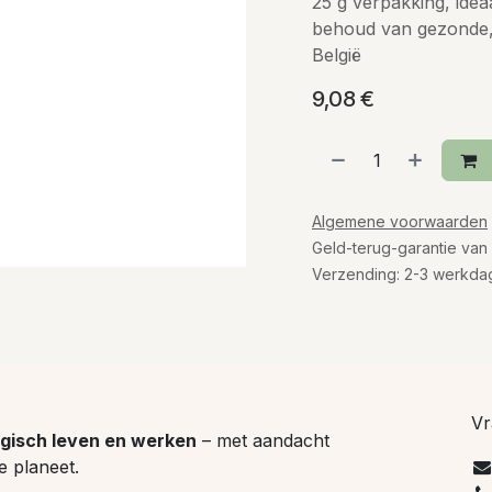
25 g verpakking, idea
behoud van gezonde, 
België
9,08
€
Algemene voorwaarden
Geld-terug-garantie van
Verzending: 2-3 werkda
Vr
gisch leven en werken
– met aandacht
e planeet.