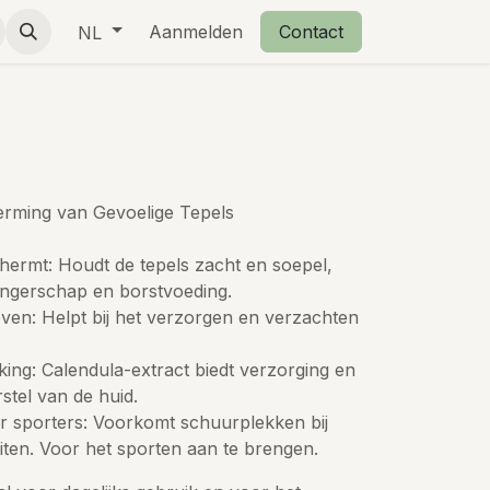
eschenkjes
Over ons
Aanmelden
Retourbeleid
Contact
NL
erming van Gevoelige Tepels
hermt: Houdt de tepels zacht en soepel,
wangerschap en borstvoeding.
oven: Helpt bij het verzorgen en verzachten
ing: Calendula-extract biedt verzorging en
stel van de huid.
r sporters: Voorkomt schuurplekken bij
teiten. Voor het sporten aan te brengen.