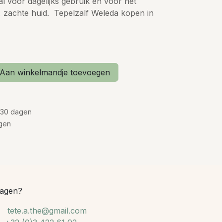
al voor dagelijks gebruik en voor het
zachte huid. Tepelzalf Weleda kopen in
Aan winkelmandje toevoegen
 30 dagen
gen
agen?
tete.a.the@gmail.com