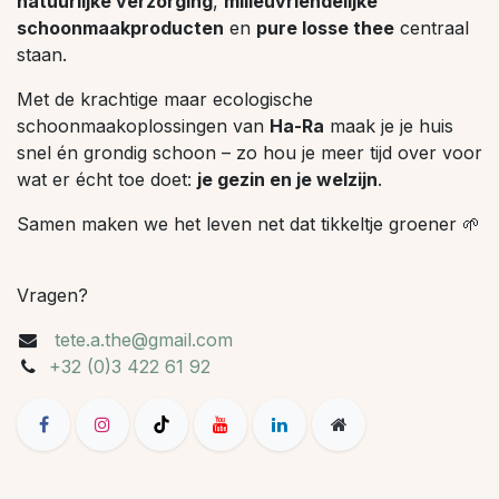
natuurlijke verzorging
,
milieuvriendelijke
schoonmaakproducten
en
pure losse thee
centraal
staan.
Met de krachtige maar ecologische
schoonmaakoplossingen van
Ha-Ra
maak je je huis
snel én grondig schoon – zo hou je meer tijd over voor
wat er écht toe doet:
je gezin en je welzijn
.
Samen maken we het leven net dat tikkeltje groener 🌱
Vragen?
tete.a.the@gmail.com
+32 (0)3 422 61 92