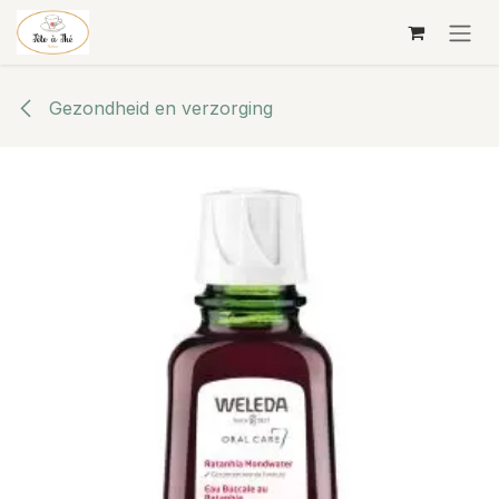
Overslaan naar inhoud
Gezondheid en verzorging