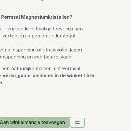
 Permsal Magnesiumkristallen?
r – vrij van kunstmatige toevoegingen
, verlicht krampen en ondersteunt
el na inspanning of stressvolle dagen
ontspanning en een betere slaap
p een natuurlijke manier met Permsal
 –
verkrijgbaar online en in de winkel Tête
ë
.
Aan winkelmandje toevoegen