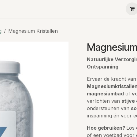
Ha-Ra
Menu
Contact
Teambuilding
Kleine g
g
Magnesium Kristallen
Magnesium 
Natuurlijke Verzorg
Ontspanning
Ervaar de kracht van
Magnesiumkristalle
magnesiumbad
of
v
verlichten van
stijve 
ondersteunen van
so
inspanning én voor e
Hoe gebruiken?
Los 
of een voetbad voor d