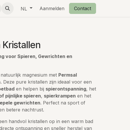
eschenkjes
Over ons
Aanmelden
Retourbeleid
Contact
NL
Kristallen
ing voor Spieren, Gewrichten en
 natuurlijk magnesium met
Permsal
n
. Deze pure kristallen zijn ideaal voor een
oetbad
en helpen bij
spierontspanning
, het
of pijnlijke spieren
,
spierkrampen
en het
epele gewrichten
. Perfect na sport of
en betere nachtrust.
een handvol kristallen op in een warm bad
irecte ontspanning en sneller herstel van