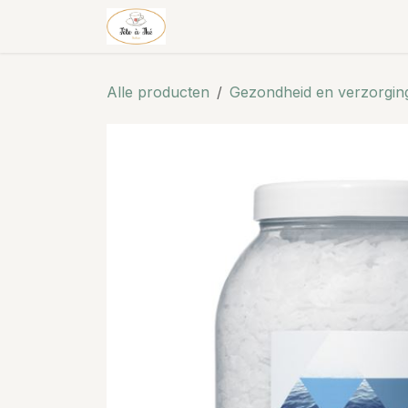
Overslaan naar inhoud
Theehuis & thee
Shop
Alle producten
Gezondheid en verzorgin