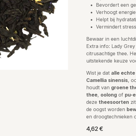
Bevordert een ge
Verhoogt energie
Helpt bij hydrata
Vermindert stres
Bewaar in een luchtdi
Extra info: Lady Grey
citrusachtige thee. H
uitstekende keuze vo
Wist je dat
alle echte
Camellia sinensis
, o
houdt van
groene th
thee
,
oolong
of
pu-e
deze
theesoorten
zi
de oogst worden
bew
en droogtechnieken o
4,62
€