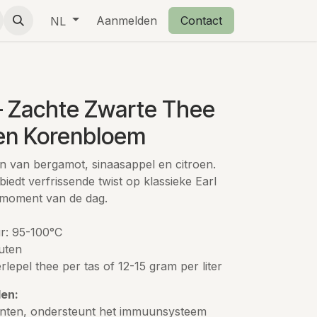
eschenkjes
Over ons
Aanmelden
Retourbeleid
Contact
NL
– Zachte Zwarte Thee
 en Korenbloem
n van bergamot, sinaasappel en citroen.
 biedt verfrissende twist op klassieke Earl
k moment van de dag.
r: 95-100°C
uten
rlepel thee per tas of 12-15 gram per liter
en:
danten, ondersteunt het immuunsysteem