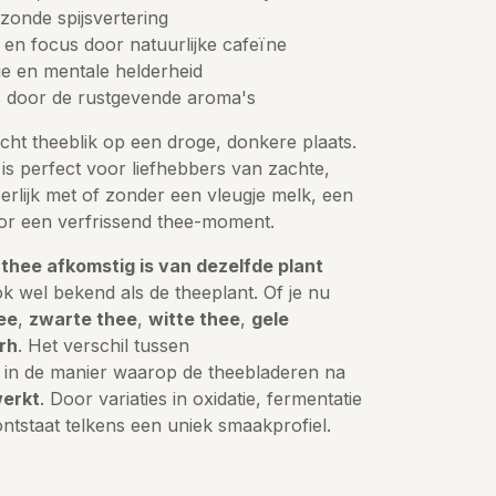
zonde spijsvertering
 en focus door natuurlijke cafeïne
tie en mentale helderheid
s door de rustgevende aroma's
cht theeblik op een droge, donkere plaats.
 is perfect voor liefhebbers van zachte,
eerlijk met of zonder een vleugje melk, een
or een verfrissend thee-moment.
 thee afkomstig is van dezelfde plant
ok wel bekend als de theeplant. Of je nu
ee
,
zwarte thee
,
witte thee
,
gele
rh
. Het verschil tussen
t in de manier waarop de theebladeren na
erkt
. Door variaties in oxidatie, fermentatie
ntstaat telkens een uniek smaakprofiel.