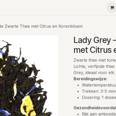
Ha-Ra
Menu
Contact
Teambuilding
Kleine g
te Zwarte Thee met Citrus en Korenbloem
Lady Grey 
met Citrus
Zwarte thee met tone
Lichte, verfijnde thee
Grey, ideaal voor el
Bereidingswijze:
Watertemperatuu
Trekken: 3-5 min
Dosering: 1 dosee
Gezondheidsvoordel
Rijk aan antioxi