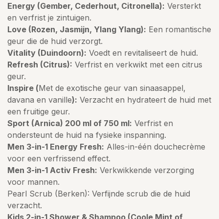
Energy (Gember, Cederhout, Citronella):
Versterkt
en verfrist je zintuigen.
Love (Rozen, Jasmijn, Ylang Ylang):
Een romantische
geur die de huid verzorgt.
Vitality (Duindoorn):
Voedt en revitaliseert de huid.
Refresh (Citrus):
Verfrist en verkwikt met een citrus
geur.
Inspire (
Met de exotische geur van sinaasappel,
davana en vanille
):
Verzacht en hydrateert de huid met
een fruitige geur.
Sport (Arnica) 200 ml of 750 ml:
Verfrist en
ondersteunt de huid na fysieke inspanning.
Men 3-in-1 Energy Fresh:
Alles-in-één douchecrème
voor een verfrissend effect.
Men 3-in-1 Activ Fresh:
Verkwikkende verzorging
voor mannen.
Pearl Scrub (Berken): Verfijnde scrub die de huid
verzacht.
Kids 2-in-1 Shower & Shampoo (Coole Mint of