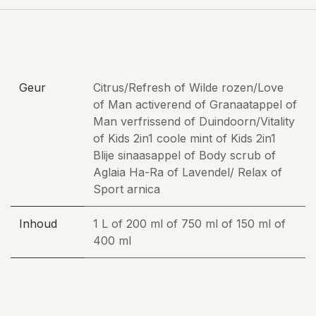
Geur
Citrus/Refresh
of
Wilde rozen/Love
of
Man activerend
of
Granaatappel
of
Man verfrissend
of
Duindoorn/Vitality
of
Kids 2in1 coole mint
of
Kids 2in1
Blije sinaasappel
of
Body scrub
of
Aglaia Ha-Ra
of
Lavendel/ Relax
of
Sport arnica
Inhoud
1 L
of
200 ml
of
750 ml
of
150 ml
of
400 ml