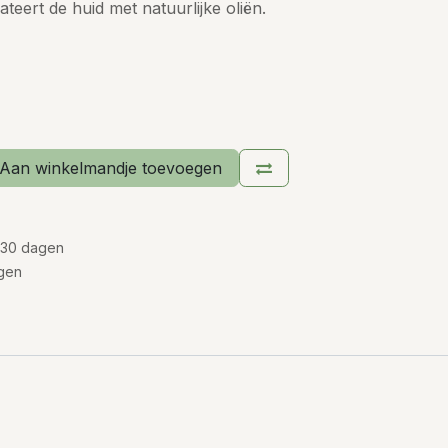
teert de huid met natuurlijke oliën.
Aan winkelmandje toevoegen
 30 dagen
gen