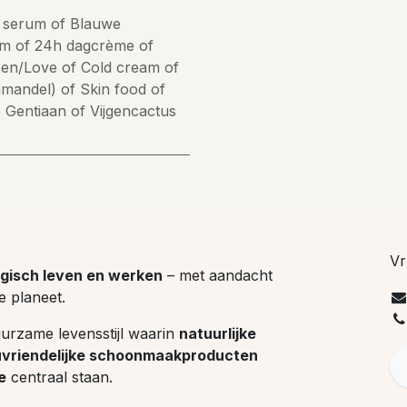
s serum
of
Blauwe
um
of
24h dagcrème
of
zen/Love
of
Cold cream
of
amandel)
of
Skin food
of
 Gentiaan
of
Vijgencactus
Vr
gisch leven en werken
– met aandacht
e planeet.
uurzame levensstijl waarin
natuurlijke
uvriendelijke schoonmaakproducten
e
centraal staan.