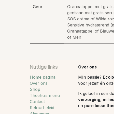
Geur
Granaatappel met grati
gentiaan met gratis ser
SOS crème
of
Wilde ro
Sensitive hydraterend (
Granaatappel
of
Blauwe
of
Men
Nuttige links
Over ons
Home pagina
Mijn passie?
Ecolo
Over ons
voor jezelf én onz
Shop
Ik geloof in een d
Theehuis menu
verzorging
,
milie
Contact
en
pure losse the
Retourbeleid
Algemene