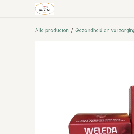
Overslaan naar inhoud
Theehuis & thee
Shop
Alle producten
Gezondheid en verzorgin