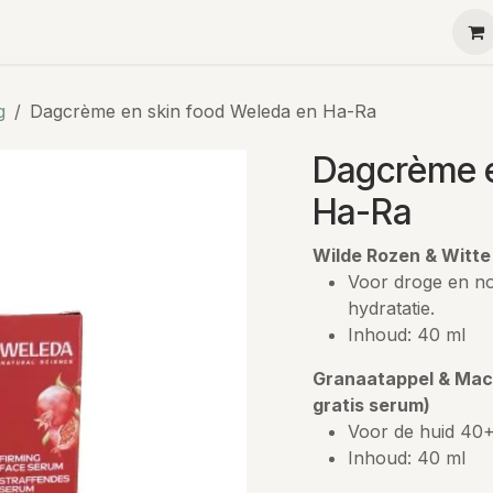
Ha-Ra
Menu
Contact
Teambuilding
Kleine g
g
Dagcrème en skin food Weleda en Ha-Ra
Dagcrème e
Ha-Ra
Wilde Rozen & Witt
Voor droge en nor
hydratatie.
Inhoud: 40 ml
Granaatappel & Mac
gratis serum)
Voor de huid 40+.
Inhoud: 40 ml