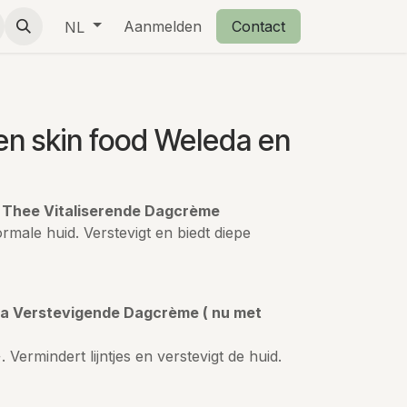
eschenkjes
Over ons
Aanmelden
Retourbeleid
Contact
NL
n skin food Weleda en
e Thee Vitaliserende Dagcrème
male huid. Verstevigt en biedt diepe
a Verstevigende Dagcrème ( nu met
 Vermindert lijntjes en verstevigt de huid.