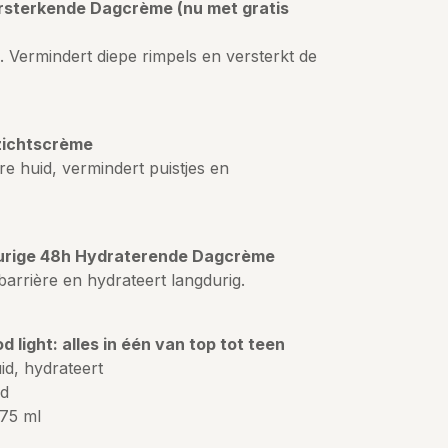
rsterkende Dagcrème (nu met gratis
 Vermindert diepe rimpels en versterkt de
zichtscrème
e huid, vermindert puistjes en
urige 48h Hydraterende Dagcrème
barrière en hydrateert langdurig.
d light: alles in één van top tot teen
id, hydrateert
id
 75 ml