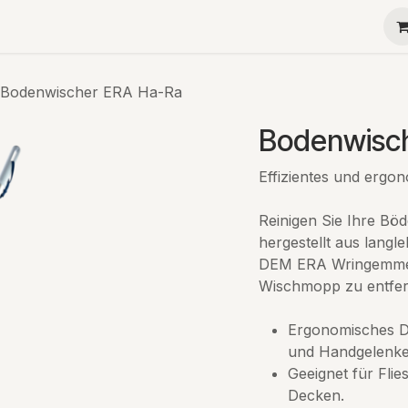
Ha-Ra
Menü
Kontaktieren Sie uns
Teambuild
Bodenwischer ERA Ha-Ra
Bodenwisc
Effizientes und ergo
Reinigen Sie Ihre Bö
hergestellt aus langl
DEM ERA Wringemmer
Wischmopp zu entfe
Ergonomisches D
und Handgelenken
Geeignet für Flie
Decken.