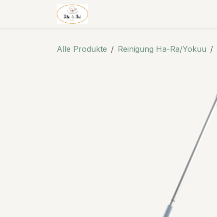
Zum Inhalt springen
Salon de thé & thé
Shop
Alle Produkte
Reinigung Ha-Ra/Yokuu