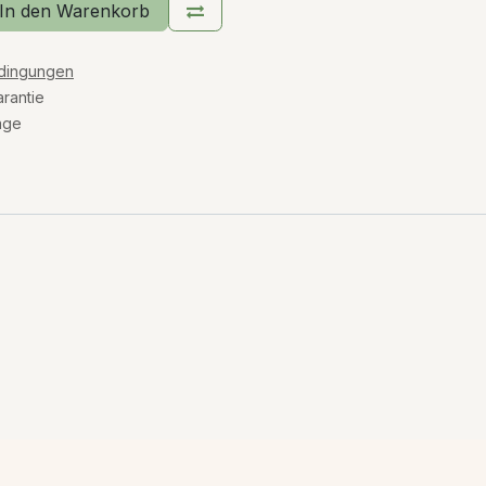
In den Warenkorb
edingungen
rantie
age