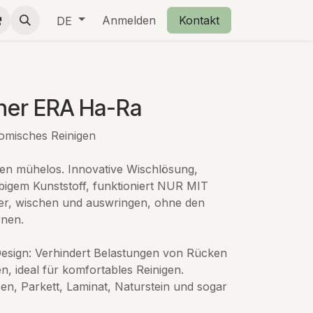
ing
Kleine Geschenke
Anmelden
Über uns
Kontakt
Garantie & Bes
DE
her ERA Ha-Ra
nomisches Reinigen
den mühelos. Innovative Wischlösung,
ebigem Kunststoff, funktioniert NUR MIT
, wischen und auswringen, ohne den
rnen.
esign: Verhindert Belastungen von Rücken
, ideal für komfortables Reinigen.
sen, Parkett, Laminat, Naturstein und sogar